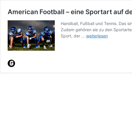
American Football – eine Sportart auf
Handball, Fußball und Tennis. Das si
Zudem gehören sie zu den Sportarten
American
Sport, der …
weiterlesen
Football
–
eine
Sportart
auf
dem
Vormarsch