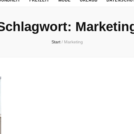
SUNDHEIT
FREIZEIT
MODE
URLAUB
DATENSCHU
Schlagwort:
Marketin
Start
/
Marketing