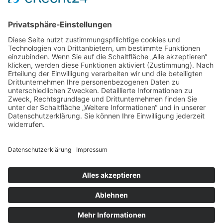
von
admin
aktualisiert am
November 11, 2020
Die richtige Kleidung ist nicht nur für unseren Alltag
sehr wichtig, auch im Sport wird das passende
Kleidungsstück benötigt, um sich bestmöglich
bewegen zu können. Gerade im Kampfsport ist es
wichtig sich schnell bewegen zu können, ohne dabei
durch ein Kleidungsstück behindert zu werden. Ein
weiterer Aspekt ist das Verletzungsrisiko, die
Kleidung sollte keinerlei Bestandteile …
2026 Copyright
.
Blossom Mommy Blog | Entwickelt von
Blossom