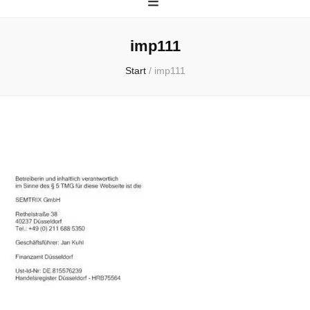
imp111
Start
/
imp111