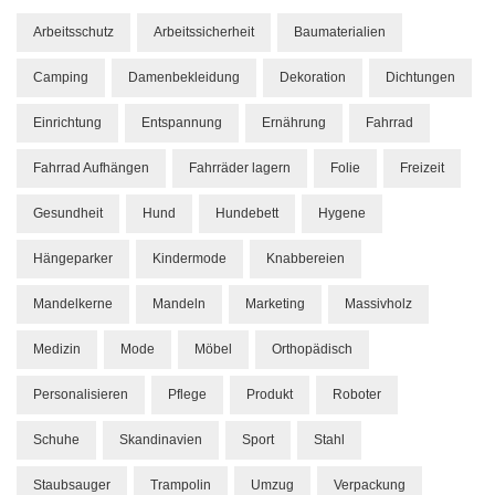
Arbeitsschutz
Arbeitssicherheit
Baumaterialien
Camping
Damenbekleidung
Dekoration
Dichtungen
Einrichtung
Entspannung
Ernährung
Fahrrad
Fahrrad Aufhängen
Fahrräder lagern
Folie
Freizeit
Gesundheit
Hund
Hundebett
Hygene
Hängeparker
Kindermode
Knabbereien
Mandelkerne
Mandeln
Marketing
Massivholz
Medizin
Mode
Möbel
Orthopädisch
Personalisieren
Pflege
Produkt
Roboter
Schuhe
Skandinavien
Sport
Stahl
Staubsauger
Trampolin
Umzug
Verpackung