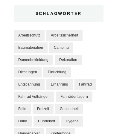
SCHLAGWÖRTER
Arbeitsschutz
Arbeitssicherheit
Baumaterialien
Camping
Damenbekleidung
Dekoration
Dichtungen
Einrichtung
Entspannung
Ernährung
Fahrrad
Fahrrad Aufhängen
Fahrräder lagern
Folie
Freizeit
Gesundheit
Hund
Hundebett
Hygene
Hängeparker
Kindermode