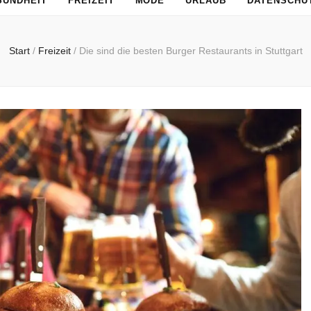
SUNDHEIT
FREIZEIT
MODE
URLAUB
DATENSCHU
Start
/
Freizeit
/
Die sind die besten Burger Restaurants in Stuttgart