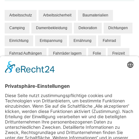
Arbeitsschutz
Arbeitssicherheit
Baumaterialien
Camping
Damenbekleidung
Dekoration
Dichtungen
Einrichtung
Entspannung
Ernährung
Fahrrad
Fahrrad Aufhängen
Fahrräder lagern
Folie
Freizeit
Gesundheit
Hund
Hundebett
Hygene
Hängeparker
Kindermode
Knabbereien
Mandelkerne
Mandeln
Marketing
Massivholz
Medizin
Mode
Möbel
Orthopädisch
Personalisieren
Pflege
Produkt
Roboter
Schuhe
Skandinavien
Sport
Stahl