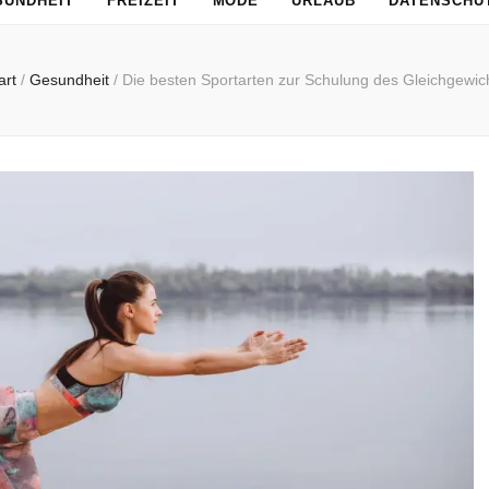
SUNDHEIT
FREIZEIT
MODE
URLAUB
DATENSCHU
art
/
Gesundheit
/
Die besten Sportarten zur Schulung des Gleichgewic