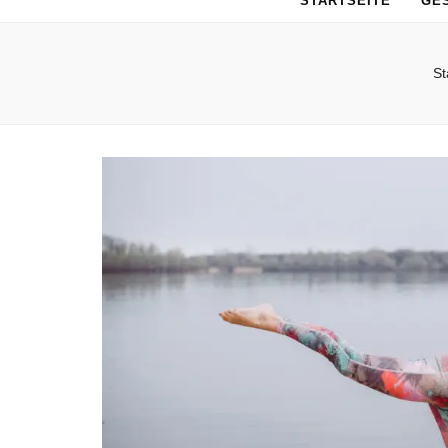
STARTSEITE
GE
St