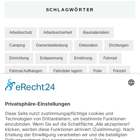
SCHLAGWÖRTER
Arbeitsschutz
Arbeitssicherheit
Baumaterialien
Camping
Damenbekleidung
Dekoration
Dichtungen
Einrichtung
Entspannung
Ernährung
Fahrrad
Fahrrad Aufhängen
Fahrräder lagern
Folie
Freizeit
Gesundheit
Hund
Hundebett
Hygene
Hängeparker
Kindermode
Knabbereien
Mandelkerne
Mandeln
Marketing
Massivholz
Medizin
Mode
Möbel
Orthopädisch
Personalisieren
Pflege
Produkt
Roboter