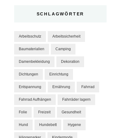
SCHLAGWÖRTER
Arbeitsschutz
Arbeitssicherheit
Baumaterialien
Camping
Damenbekleidung
Dekoration
Dichtungen
Einrichtung
Entspannung
Ernährung
Fahrrad
Fahrrad Aufhängen
Fahrräder lagern
Folie
Freizeit
Gesundheit
Hund
Hundebett
Hygene
Hängeparker
Kindermode