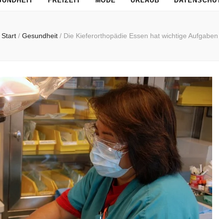
SUNDHEIT
FREIZEIT
MODE
URLAUB
DATENSCHU
Start
/
Gesundheit
/
Die Kieferorthopädie Essen hat wichtige Aufgaben