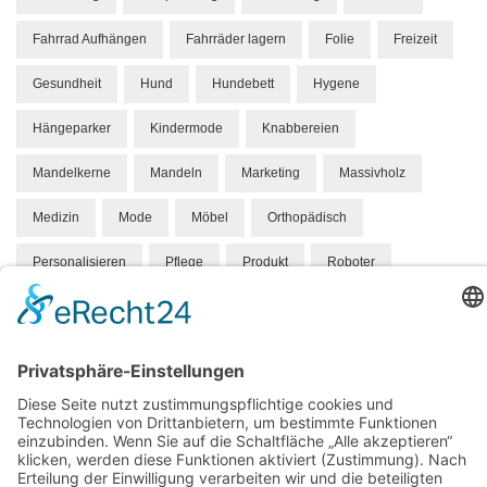
Fahrrad Aufhängen
Fahrräder lagern
Folie
Freizeit
Gesundheit
Hund
Hundebett
Hygene
Hängeparker
Kindermode
Knabbereien
Mandelkerne
Mandeln
Marketing
Massivholz
Medizin
Mode
Möbel
Orthopädisch
Personalisieren
Pflege
Produkt
Roboter
Schuhe
Skandinavien
Sport
Stahl
Staubsauger
Trampolin
Umzug
Verpackung
Wohlbefinden
Zahnarzt
Zahnmedizin