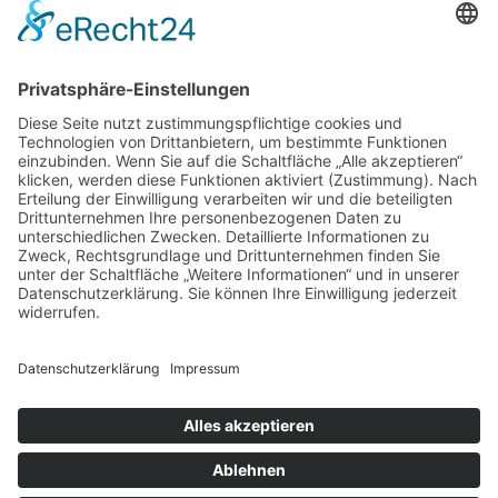
Gesundheit
Hund
Hundebett
Hygene
Hängeparker
Kindermode
Knabbereien
Mandelkerne
Mandeln
Marketing
Massivholz
Medizin
Mode
Möbel
Orthopädisch
Personalisieren
Pflege
Produkt
Roboter
Schuhe
Skandinavien
Sport
Stahl
Staubsauger
Trampolin
Umzug
Verpackung
Wohlbefinden
Zahnarzt
Zahnmedizin