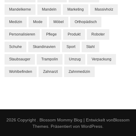
Mandelkerne
Mandeln
Marketing
Massivholz
Medizin
Mode
Möbel
Orthopädisch
Personalisieren
Pflege
Produkt
Roboter
Schuhe
Skandinavien
Sport
Stahl
Staubsauger
Trampolin
Umzug
Verpackung
Wohlbefinden
Zahnarzt
Zahnmedizin
2026 Copyright
.
Blossom Mommy Blog | Entwickelt von
Blossom
Themes
. Präsentiert von
WordPress
.