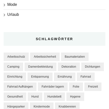
Mode
Urlaub
SCHLAGWÖRTER
Arbeitsschutz
Arbeitssicherheit
Baumaterialien
Camping
Damenbekleidung
Dekoration
Dichtungen
Einrichtung
Entspannung
Ernährung
Fahrrad
Fahrrad Aufhängen
Fahrräder lagern
Folie
Freizeit
Gesundheit
Hund
Hundebett
Hygene
Hängeparker
Kindermode
Knabbereien