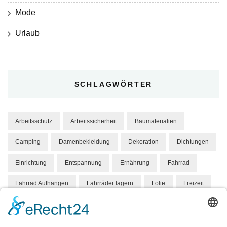
Mode
Urlaub
SCHLAGWÖRTER
Arbeitsschutz
Arbeitssicherheit
Baumaterialien
Camping
Damenbekleidung
Dekoration
Dichtungen
Einrichtung
Entspannung
Ernährung
Fahrrad
Fahrrad Aufhängen
Fahrräder lagern
Folie
Freizeit
Gesundheit
Hund
Hundebett
Hygene
Hängeparker
Kindermode
Knabbereien