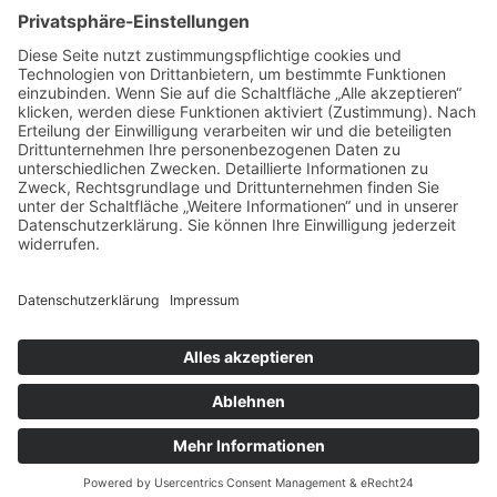
Mandelkerne
Mandeln
Marketing
Massivholz
Medizin
Mode
Möbel
Orthopädisch
Personalisieren
Pflege
Produkt
Roboter
Schuhe
Skandinavien
Sport
Stahl
Staubsauger
Trampolin
Umzug
Verpackung
Wohlbefinden
Zahnarzt
Zahnmedizin
2026 Copyright
.
Blossom Mommy Blog | Entwickelt von
Blossom
Themes
. Präsentiert von
WordPress
.