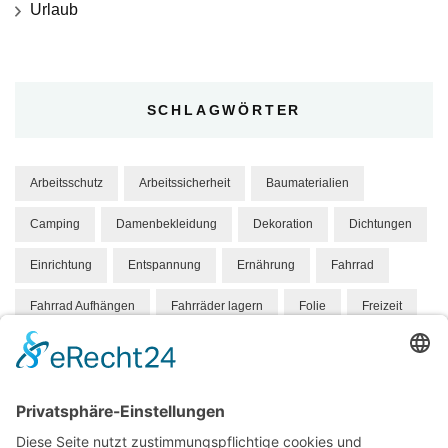
Urlaub
SCHLAGWÖRTER
Arbeitsschutz
Arbeitssicherheit
Baumaterialien
Camping
Damenbekleidung
Dekoration
Dichtungen
Einrichtung
Entspannung
Ernährung
Fahrrad
Fahrrad Aufhängen
Fahrräder lagern
Folie
Freizeit
Gesundheit
Hund
Hundebett
Hygene
Hängeparker
Kindermode
Knabbereien
Mandelkerne
Mandeln
Marketing
Massivholz