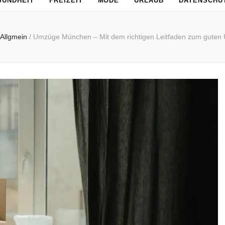
SUNDHEIT
FREIZEIT
MODE
URLAUB
DATENSCHU
Allgmein
/
Umzüge München – Mit dem richtigen Leitfaden zum guten