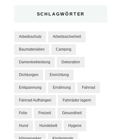
SCHLAGWÖRTER
Arbeitsschutz
Arbeitssicherheit
Baumaterialien
Camping
Damenbekleidung
Dekoration
Dichtungen
Einrichtung
Entspannung
Ernährung
Fahrrad
Fahrrad Aufhängen
Fahrräder lagern
Folie
Freizeit
Gesundheit
Hund
Hundebett
Hygene
Hängeparker
Kindermode