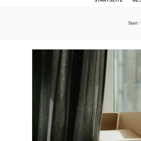
STARTSEITE
GE
Start
/