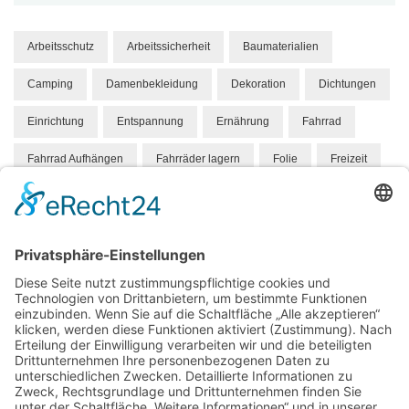
Arbeitsschutz
Arbeitssicherheit
Baumaterialien
Camping
Damenbekleidung
Dekoration
Dichtungen
Einrichtung
Entspannung
Ernährung
Fahrrad
Fahrrad Aufhängen
Fahrräder lagern
Folie
Freizeit
Gesundheit
Hund
Hundebett
Hygene
Hängeparker
Kindermode
Knabbereien
Mandelkerne
Mandeln
Marketing
Massivholz
Medizin
Mode
Möbel
Orthopädisch
Personalisieren
Pflege
Produkt
Roboter
Schuhe
Skandinavien
Sport
Stahl