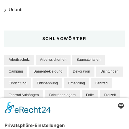
Urlaub
SCHLAGWÖRTER
Arbeitsschutz
Arbeitssicherheit
Baumaterialien
Camping
Damenbekleidung
Dekoration
Dichtungen
Einrichtung
Entspannung
Ernährung
Fahrrad
Fahrrad Aufhängen
Fahrräder lagern
Folie
Freizeit
Gesundheit
Hund
Hundebett
Hygene
Hängeparker
Kindermode
Knabbereien