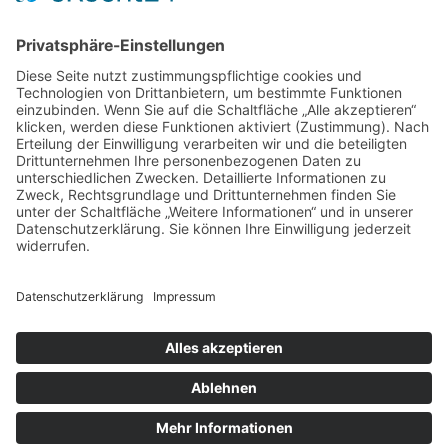
Hängeparker
Kindermode
Knabbereien
Mandelkerne
Mandeln
Marketing
Massivholz
Medizin
Mode
Möbel
Orthopädisch
Personalisieren
Pflege
Produkt
Roboter
Schuhe
Skandinavien
Sport
Stahl
Staubsauger
Trampolin
Umzug
Verpackung
Wohlbefinden
Zahnarzt
Zahnmedizin
2026 Copyright
.
Blossom Mommy Blog | Entwickelt von
Blossom