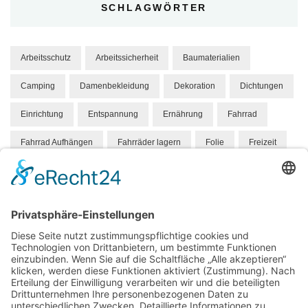
SCHLAGWÖRTER
Arbeitsschutz
Arbeitssicherheit
Baumaterialien
Camping
Damenbekleidung
Dekoration
Dichtungen
Einrichtung
Entspannung
Ernährung
Fahrrad
Fahrrad Aufhängen
Fahrräder lagern
Folie
Freizeit
Gesundheit
Hund
Hundebett
Hygene
Hängeparker
Kindermode
Knabbereien
Mandelkerne
Mandeln
Marketing
Massivholz
Medizin
Mode
Möbel
Orthopädisch
Personalisieren
Pflege
Produkt
Roboter