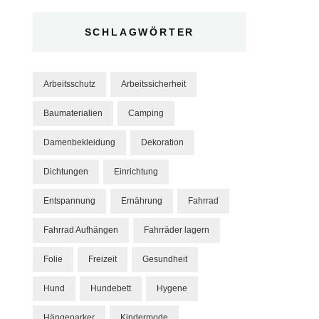
SCHLAGWÖRTER
Arbeitsschutz
Arbeitssicherheit
Baumaterialien
Camping
Damenbekleidung
Dekoration
Dichtungen
Einrichtung
Entspannung
Ernährung
Fahrrad
Fahrrad Aufhängen
Fahrräder lagern
Folie
Freizeit
Gesundheit
Hund
Hundebett
Hygene
Hängeparker
Kindermode