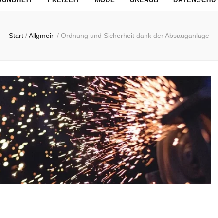
SUNDHEIT
FREIZEIT
MODE
URLAUB
DATENSCHU
Start
/
Allgmein
/
Ordnung und Sicherheit dank der Absauganlage