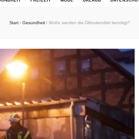
SUNDHEIT
FREIZEIT
MODE
URLAUB
DATENSCHU
Start
/
Gesundheit
/
Wofür werden die Ölbindemittel benötigt?