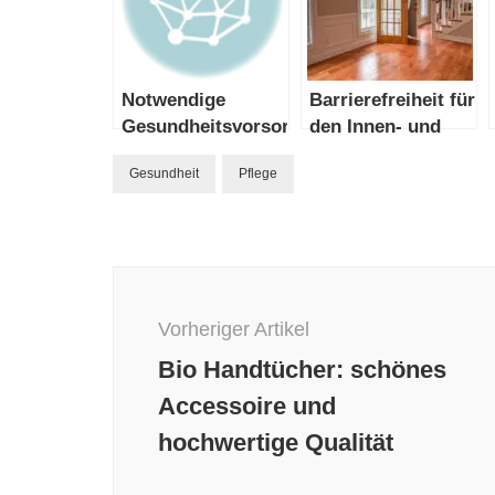
Notwendige
Barrierefreiheit für
Gesundheitsvorsorge
den Innen- und
mit
Außenbereich
Gesundheit
Pflege
einem Blutdruckmessgerät
durch
einen Hublift
Beitragsnavigation
Vorheriger Artikel
Bio Handtücher: schönes
Accessoire und
hochwertige Qualität