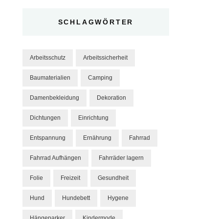
SCHLAGWÖRTER
Arbeitsschutz
Arbeitssicherheit
Baumaterialien
Camping
Damenbekleidung
Dekoration
Dichtungen
Einrichtung
Entspannung
Ernährung
Fahrrad
Fahrrad Aufhängen
Fahrräder lagern
Folie
Freizeit
Gesundheit
Hund
Hundebett
Hygene
Hängeparker
Kindermode