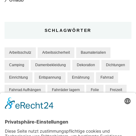
SCHLAGWÖRTER
Arbeitsschutz
Arbeitssicherheit
Baumaterialien
Camping
Damenbekleidung
Dekoration
Dichtungen
Einrichtung
Entspannung
Ernährung
Fahrrad
Fahrrad Aufhängen
Fahrräder lagern
Folie
Freizeit
Gesundheit
Hund
Hundebett
Hygene
Hängeparker
Kindermode
Knabbereien
Mandelkerne
Mandeln
Marketing
Massivholz