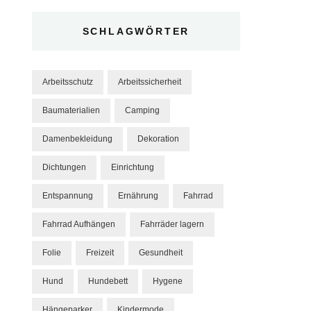
SCHLAGWÖRTER
Arbeitsschutz
Arbeitssicherheit
Baumaterialien
Camping
Damenbekleidung
Dekoration
Dichtungen
Einrichtung
Entspannung
Ernährung
Fahrrad
Fahrrad Aufhängen
Fahrräder lagern
Folie
Freizeit
Gesundheit
Hund
Hundebett
Hygene
Hängeparker
Kindermode