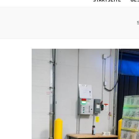
STARTSEITE
GE
S