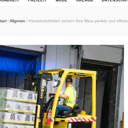
SUNDHEIT
FREIZEIT
MODE
URLAUB
DATENSCHU
tart
/
Allgmein
/
Handstretchfolien sichern Ihre Ware perfekt und effizie