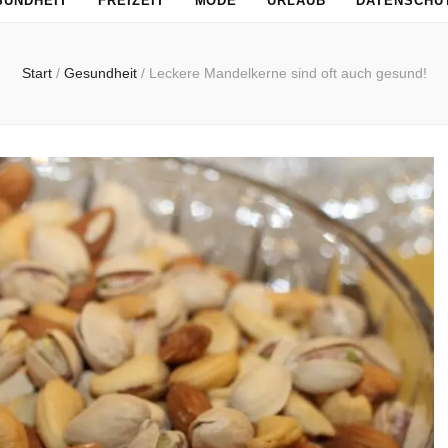
SUNDHEIT
FREIZEIT
MODE
URLAUB
DATENSCHU
Start
/
Gesundheit
/
Leckere Mandelkerne sind oft auch gesund!