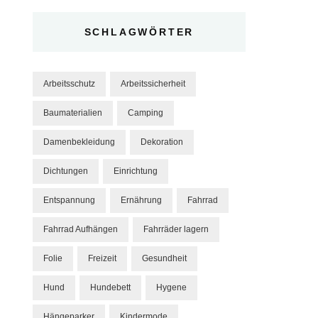
SCHLAGWÖRTER
Arbeitsschutz
Arbeitssicherheit
Baumaterialien
Camping
Damenbekleidung
Dekoration
Dichtungen
Einrichtung
Entspannung
Ernährung
Fahrrad
Fahrrad Aufhängen
Fahrräder lagern
Folie
Freizeit
Gesundheit
Hund
Hundebett
Hygene
Hängeparker
Kindermode